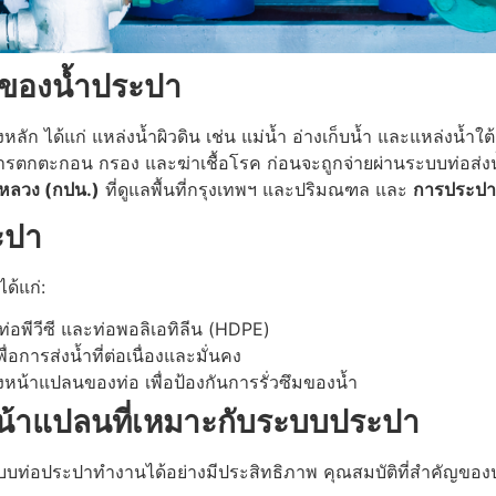
าของน้ำประปา
ัก ได้แก่ แหล่งน้ำผิวดิน เช่น แม่น้ำ อ่างเก็บน้ำ และแหล่งน้ำใ
การตกตะกอน กรอง และฆ่าเชื้อโรค ก่อนจะถูกจ่ายผ่านระบบท่อส่
ลวง (กปน.)
ที่ดูแลพื้นที่กรุงเทพฯ และปริมณฑล และ
การประปาส
ะปา
ด้แก่:
 ท่อพีวีซี และท่อพอลิเอทิลีน (HDPE)
พื่อการส่งน้ำที่ต่อเนื่องและมั่นคง
่างหน้าแปลนของท่อ เพื่อป้องกันการรั่วซึมของน้ำ
หน้าแปลนที่เหมาะกับระบบประปา
ระบบท่อประปาทำงานได้อย่างมีประสิทธิภาพ คุณสมบัติที่สำคัญข