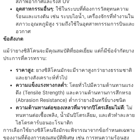
สภาพอากาศและรังสี UV
อุตสาหกรรมอื่นๆ
: ใช้ในระบบที่ต้องการวัสดุทนความ
ร้อนและแรงดัน เช่น ระบบไอน้ำ, เครื่องจักรที่ทำงานใน
สภาวะอุณหภูมิสูง รวมถึงใช้ในอุตสาหกรรมการบินและ
อวกาศ
ข้อสังเกต
แม้ว่ายางซิลิโคนจะมีคุณสมบัติที่ยอดเยี่ยม แต่ก็มีข้อจำกัดบาง
ประการที่ควรทราบ:
ราคาสูง
: ยางซิลิโคนมักจะมีราคาสูงกว่ายางธรรมชาติ
และยางสังเคราะห์ทั่วไป
ความแข็งแรงทางกลต่ำ
: โดยทั่วไปมีความต้านทานแรง
ดึง (Tensile Strength) และความต้านทานการสึกหรอ
(Abrasion Resistance) ต่ำกว่ายางอินทรีย์บางชนิด
ความต้านทานต่อของเหลวที่มาจากปิโตรเลียมไม่ดี
: ไม่
ทนทานต่อเชื้อเพลิง, น้ำมันปิโตรเลียม, และตัวทำละลาย
ไฮโดรคาร์บอนอะโรมาติก
การเลือกใช้ยางซิลิโคนจึงมักจะพิจารณาจากข้อกำหนดเฉพาะ
ของงานที่ต้องการคุณสมบัติพิเศษ เช่น การทนความร้อนสูง